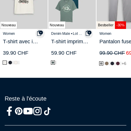
Nouveau
Nouveau
Bestseller
-30%
Women
Denim Male • Lot de 3
Women
T-shirt avec imprimé Snoopy
T-shirt imprimé, lot de 3
39.90 CHF
59.90 CHF
99.90 CHF
6
+6
Reste à l'écoute