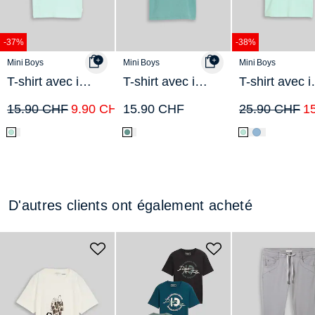
-37%
-38%
Mini Boys
Mini Boys
Mini Boys
T-shirt avec imprimé lion
T-shirt avec imprimé photo
T-shirt 
15.90 CHF
9.90 CHF
15.90 CHF
25.90 CHF
1
D'autres clients ont également acheté