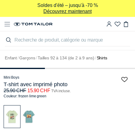
Soldes d'été – jusqu'à -70 %
Découvrez maintenant
Recherche de produit, catégorie ou marque
-38%
Enfant
/
Garçons
/
Tailles 92 à 134 (de 2 à 9 ans)
/
Shirts
Mini Boys
T-shirt avec imprimé photo
25.90 CHF
15.90 CHF
TVA incluse.
Couleur: frozen lime green